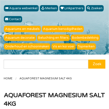
Aquaria webwinkel
Merken
Linkpartners
Zoeken
Contact
Aquariums en meubels
Aquarium benodigdheden
Aquarium decoratie
Beluchting en filters
Bodembedekking
Onderhoud en schoonmaken
Vis en koi voer
Topmerken
Zoek
HOME
AQUAFOREST MAGNESIUM SALT 4KG
AQUAFOREST MAGNESIUM SALT
4KG