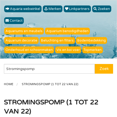
Aquaria webwinkel
Merken
Linkpartners
Zoeken
Contact
Aquariums en meubels
Aquarium benodigdheden
Aquarium decoratie
Beluchting en filters
Bodembedekking
Onderhoud en schoonmaken
Vis en koi voer
Topmerken
Zoek
HOME
STROMINGSPOMP (1 TOT 22 VAN 22)
STROMINGSPOMP (1 TOT 22
VAN 22)