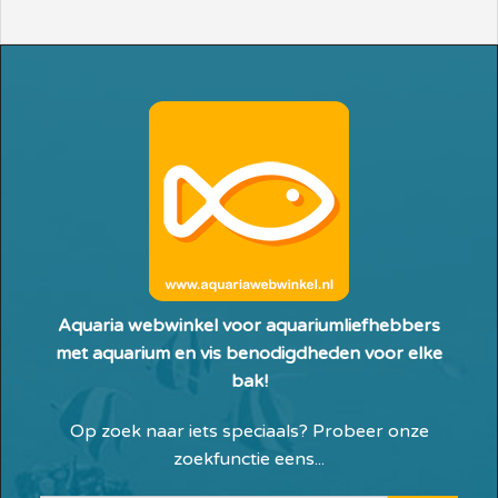
Aquaria webwinkel voor aquariumliefhebbers
met aquarium en vis benodigdheden voor elke
bak!
Op zoek naar iets speciaals? Probeer onze
zoekfunctie eens...