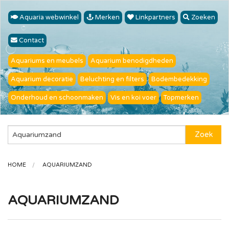
Aquaria webwinkel
Merken
Linkpartners
Zoeken
Contact
Aquariums en meubels
Aquarium benodigdheden
Aquarium decoratie
Beluchting en filters
Bodembedekking
Onderhoud en schoonmaken
Vis en koi voer
Topmerken
Zoek
HOME
AQUARIUMZAND
AQUARIUMZAND