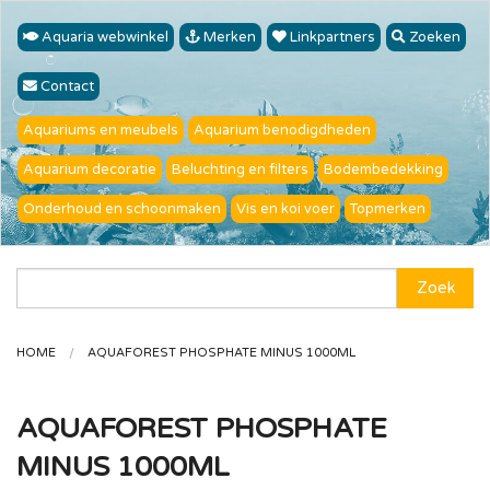
Aquaria webwinkel
Merken
Linkpartners
Zoeken
Contact
Aquariums en meubels
Aquarium benodigdheden
Aquarium decoratie
Beluchting en filters
Bodembedekking
Onderhoud en schoonmaken
Vis en koi voer
Topmerken
Zoek
HOME
AQUAFOREST PHOSPHATE MINUS 1000ML
AQUAFOREST PHOSPHATE
MINUS 1000ML