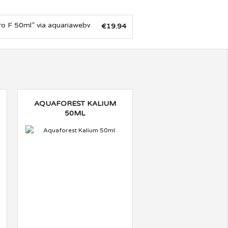
50ml” via aquariawebwinkel.nl! Wij hebben een selectie van aquariu
€19.94
AQUAFOREST KALIUM
50ML