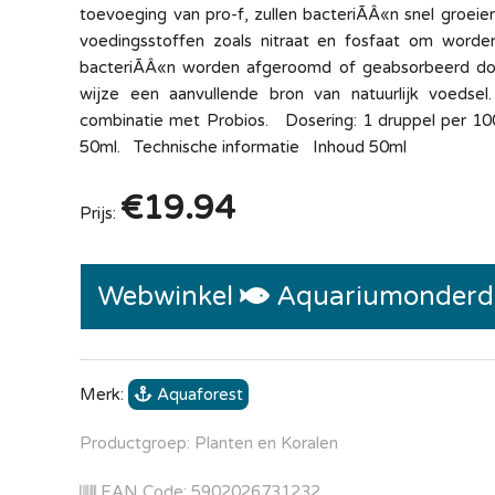
toevoeging van pro-f, zullen bacteriÃÂ«n snel groei
voedingsstoffen zoals nitraat en fosfaat om worden
bacteriÃÂ«n worden afgeroomd of geabsorbeerd door
wijze een aanvullende bron van natuurlijk voeds
combinatie met Probios. Dosering: 1 druppel per 100 
50ml. Technische informatie Inhoud 50ml
€19.94
Prijs:
Webwinkel
Aquariumonderd
Merk:
Aquaforest
Productgroep: Planten en Koralen
EAN Code: 5902026731232