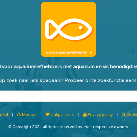
 voor aquariumliefhebbers met aquarium en vis benodigdhe
Op zoek naar iets speciaals? Probeer onze zoekfunctie eens..
nkel
|
Merken
|
Linkpartners
|
Privacy policy
|
Zoek
© Copyright 2024 all rights reserved by their respective owners.