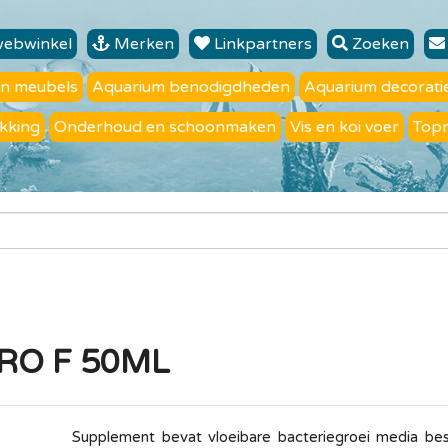
webwinkel
Merken
Linkpartners
Zoeken
en meubels
Aquarium benodigdheden
Aquarium decorati
kking
Onderhoud en schoonmaken
Vis en koi voer
Top
RO F 50ML
Supplement bevat vloeibare bacteriegroei media bes