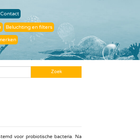
Contact
e
Beluchting en filters
merken
Zoek
temd voor probiotische bacteria. Na